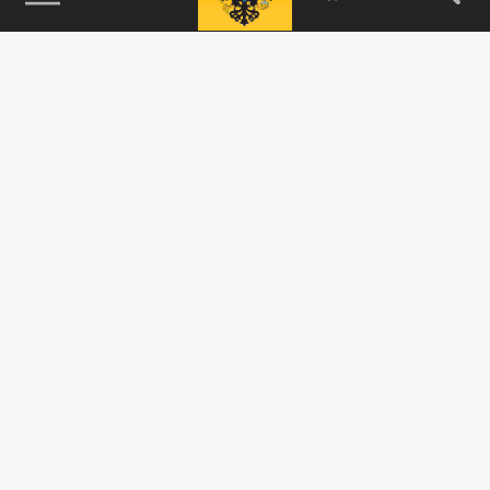
115093, г. Москва, переулок Партийный,
д.1, к.57, стр.3, эт.1, пом.I, ком.45