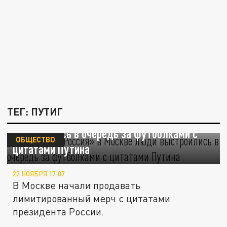
ТЕГ: ПУТИГ
На форуме «Россия» в Москве люди
выстроились в очередь за футболками с
ОБЩЕСТВО
цитатами Путина
22 НОЯБРЯ 17:07
В Москве начали продавать
лимитированный мерч с цитатами
президента России.