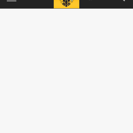
115093, г. Москва, переулок Партийный,
д.1, к.57, стр.3, эт.1, пом.I, ком.45