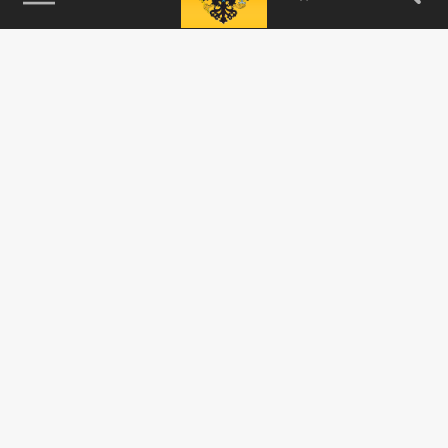
115093, г. Москва, переулок Партийный,
д.1, к.57, стр.3, эт.1, пом.I, ком.45