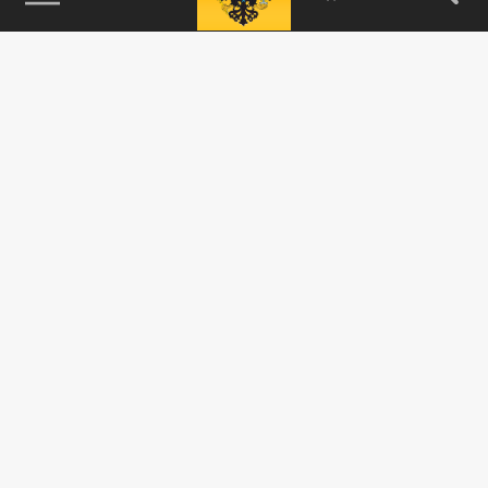
115093, г. Москва, переулок Партийный,
д.1, к.57, стр.3, эт.1, пом.I, ком.45