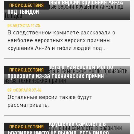
СК: есть 2 основные версии крушения Ан-24
ПРОИСШЕСТВИЯ
под Тындой
04 АВГУСТА 11:25
В следственном комитете рассказали о
наиболее вероятных версиях причины
крушения Ан-24 и гибли людей под...
Крушение самолёта в Раменском могло
ПРОИСШЕСТВИЯ
произойти из-за технических причин
07 ФЕВРАЛЯ 07:46
Остальные версии также будут
рассматривать.
CNN Brasil: при крушении самолета в
ПРОИСШЕСТВИЯ
Бразилии никто не выжил, есть видео