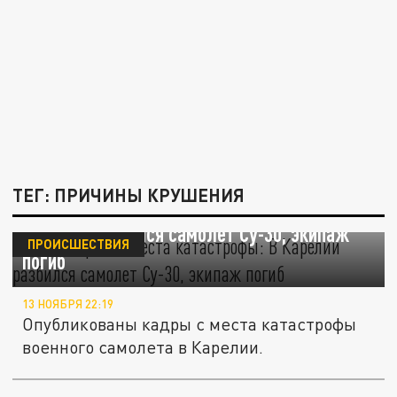
ТЕГ: ПРИЧИНЫ КРУШЕНИЯ
Первые фото с места катастрофы: В
Карелии разбился самолет Су-30, экипаж
ПРОИСШЕСТВИЯ
погиб
13 НОЯБРЯ 22:19
Опубликованы кадры с места катастрофы
военного самолета в Карелии.