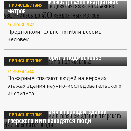
Фрязине увеличилась до 4500 квадратных
ПРОИСШЕСТВИЯ
метров
24 ИЮНЯ 18:42
Предположительно погибли восемь
человек.
НИИ «Платан» горит в Подмосковье
ПРОИСШЕСТВИЯ
24 ИЮНЯ 15:55
Пожарные спасают людей на верхних
этажах здания научно-исследовательского
института.
СМИ: под завалами в горящем здании
ПРОИСШЕСТВИЯ
тверского НИИ находятся люди