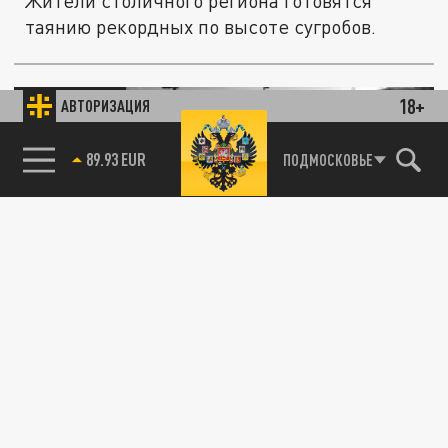
Жители столичного региона готовятся
таянию рекордных по высоте сугробов.
ОБЩЕСТВО
18+
АВТОРИЗАЦИЯ
85.64 BRENT
ПОДМОСКОВЬЕ
Половодье в России весной 2026 года: какие
регионы рискуют оказаться под водой. Как
подготовиться к паводку
17 ФЕВРАЛЯ 11:48
Половодье в России в 2026 году можно
предсказать. Весной уровень воды в
водоёмах может стремительно расти....