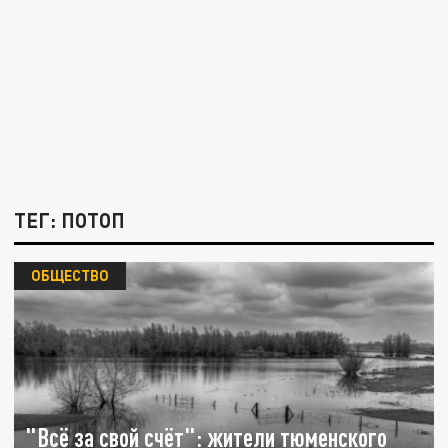
ТЕГ: ПОТОП
ОБЩЕСТВО
"Всё за свой счёт": жители тюменского