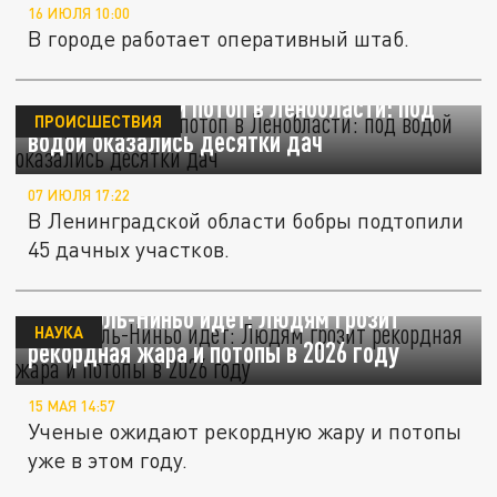
16 ИЮЛЯ 10:00
В городе работает оперативный штаб.
Бобры устроили потоп в Ленобласти: под
ПРОИСШЕСТВИЯ
водой оказались десятки дач
07 ИЮЛЯ 17:22
В Ленинградской области бобры подтопили
45 дачных участков.
Супер-Эль-Ниньо идет: Людям грозит
НАУКА
рекордная жара и потопы в 2026 году
15 МАЯ 14:57
Ученые ожидают рекордную жару и потопы
уже в этом году.