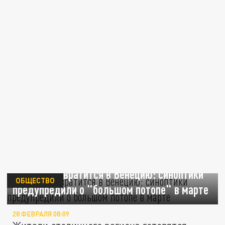
Москва превратится в Венецию: синоптики
ОБЩЕСТВО
предупредили о "большом потопе" в марте
28 ФЕВРАЛЯ 08:09