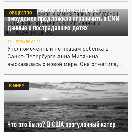
Защита от фейков и комментариев:
ОБЩЕСТВО
омбудсмен предложила ограничить в СМИ
данные о пострадавших детях
11 ФЕВРАЛЯ 06:39
Уполномоченный по правам ребенка в
Санкт-Петербурге Анна Митянина
высказалась о новой мере. Она отметила,
что...
В МИРЕ
Что это было? В США прогулочный катер