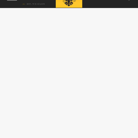
Забайкалья для последнего звонка
учеников 11-х классов, который пройдет
24...
ПРОИСШЕСТВИЯ
В краснодарской школе №29 перед началом
торжественной линейки ветер снес крышу
25 МАЯ 10:39
В результате инцидента пострадали 12
детей, возбуждено уголовное дело.