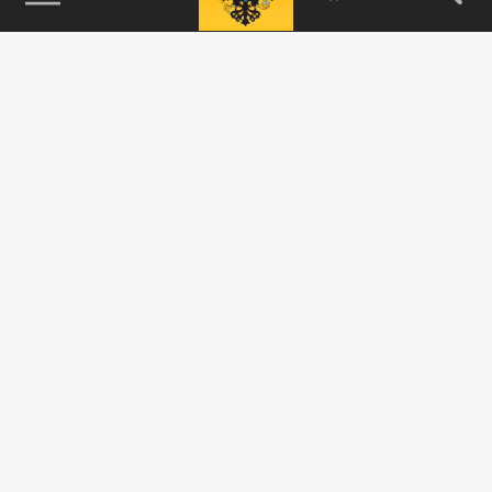
115093, г. Москва, переулок Партийный,
д.1, к.57, стр.3, эт.1, пом.I, ком.45