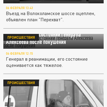
06 ФЕВРАЛЯ 13:43
Въезд на Волоколамское шоссе оцеплен,
объявлен план "Перехват".
Что известно о состоянии генерала
ПРОИСШЕСТВИЯ
Алексеева после покушения
06 ФЕВРАЛЯ 12:15
Генерал в реанимации, его состояние
оценивается как тяжелое.
ПРОИСШЕСТВИЯ