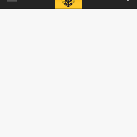
115093, г. Москва, переулок Партийный,
д.1, к.57, стр.3, эт.1, пом.I, ком.45