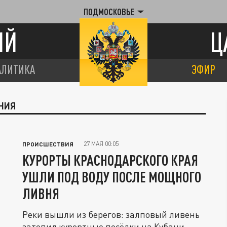
ПОДМОСКОВЬЕ
ИЙ
Ц
АЛИТИКА
ЭФИР
ЕНИЯ
27 МАЯ 00:05
ПРОИСШЕСТВИЯ
КУРОРТЫ КРАСНОДАРСКОГО КРАЯ
УШЛИ ПОД ВОДУ ПОСЛЕ МОЩНОГО
ЛИВНЯ
Реки вышли из берегов: залповый ливень
затопил курортные посёлки на Кубани.