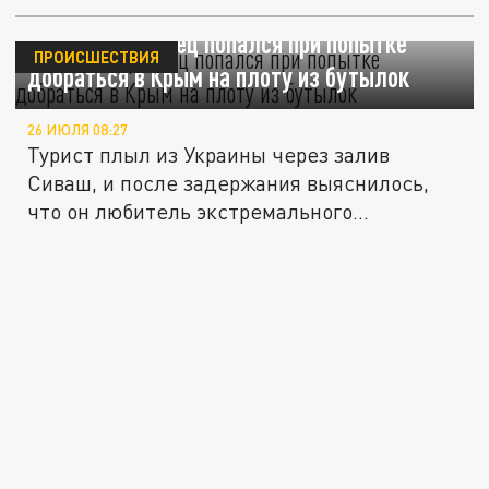
Бывший украинец попался при попытке
ПРОИСШЕСТВИЯ
добраться в Крым на плоту из бутылок
26 ИЮЛЯ 08:27
Турист плыл из Украины через залив
Сиваш, и после задержания выяснилось,
что он любитель экстремального...