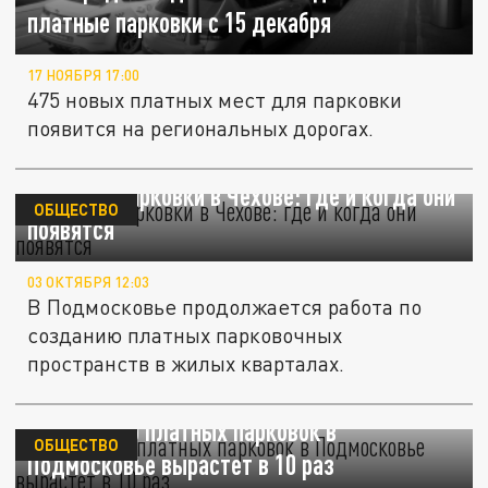
платные парковки с 15 декабря
17 НОЯБРЯ 17:00
475 новых платных мест для парковки
появится на региональных дорогах.
Платные парковки в Чехове: где и когда они
ОБЩЕСТВО
появятся
03 ОКТЯБРЯ 12:03
В Подмосковье продолжается работа по
созданию платных парковочных
пространств в жилых кварталах.
Количество платных парковок в
ОБЩЕСТВО
Подмосковье вырастет в 10 раз