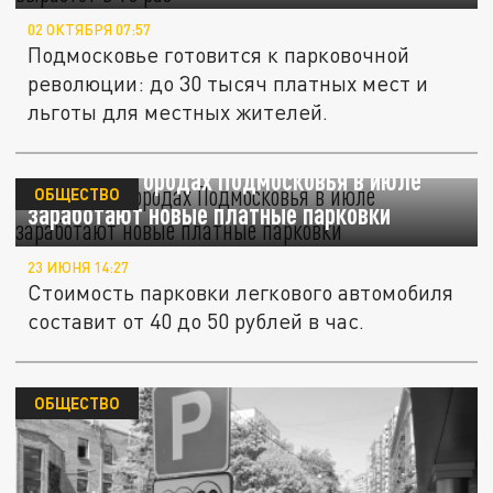
02 ОКТЯБРЯ 07:57
Подмосковье готовится к парковочной
революции: до 30 тысяч платных мест и
льготы для местных жителей.
В четырех городах Подмосковья в июле
ОБЩЕСТВО
заработают новые платные парковки
23 ИЮНЯ 14:27
Стоимость парковки легкового автомобиля
составит от 40 до 50 рублей в час.
ОБЩЕСТВО