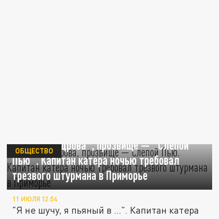
Пьяный в "дрова", прозвище — "Слепой
ОБЩЕСТВО
Пью". Капитан катера ночью требовал
трезвого штурмана в Приморье
11 ИЮЛЯ 12:54
"Я не шучу, я пьяный в …". Капитан катера