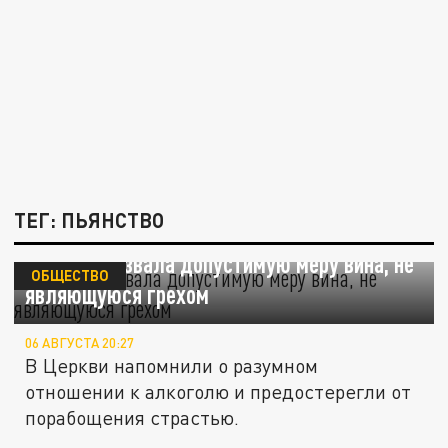
ТЕГ: ПЬЯНСТВО
Церковь назвала допустимую меру вина, не
ОБЩЕСТВО
являющуюся грехом
06 АВГУСТА 20:27
В Церкви напомнили о разумном
отношении к алкоголю и предостерегли от
порабощения страстью.