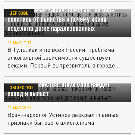
«Неупиваемая Чаша»: помогает ли вера
ЦЕРКОВЬ
спастись от пьянства и почему икона
исцеляла даже парализованных
19 МАЯ 17:17
В Туле, как и по всей России, проблема
алкогольной зависимости существует
веками. Первый вытрезвитель в городе...
Нарколог Устинов назвал признаки
бытового пьянства: алкоголик найдет
ОБЩЕСТВО
повод и выпьет
09 МАЯ 08:24
Врач-нарколог Устинов раскрыл главные
признаки бытового алкоголизма.
Нарколог Исаев перечислил популярные