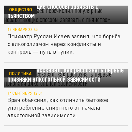
неработающие способы завязать с
ОБЩЕСТВО
пьянством
13 ЯНВАРЯ 22:45
Психиатр Руслан Исаев заявил, что борьба
с алкоголизмом через конфликты и
контроль — путь в тупик.
Нарколог рассказал, как распознать первые
ПОЛИТИКА
признаки алкогольной зависимости
14 СЕНТЯБРЯ 12:01
Врач объяснил, как отличить бытовое
употребление спиртного от начала
алкогольной зависимости.