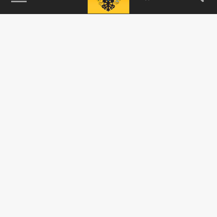
115093, г. Москва, переулок Партийный,
д.1, к.57, стр.3, эт.1, пом.I, ком.45