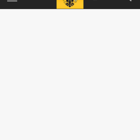
115093, г. Москва, переулок Партийный,
д.1, к.57, стр.3, эт.1, пом.I, ком.45