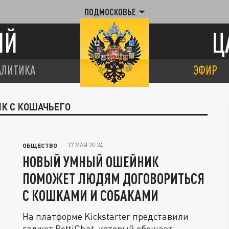
ПОДМОСКОВЬЕ
ИЙ
Ц
АЛИТИКА
ЭФИР
ИК С КОШАЧЬЕГО
17 МАЯ 20:24
ОБЩЕСТВО
НОВЫЙ УМНЫЙ ОШЕЙНИК
ПОМОЖЕТ ЛЮДЯМ ДОГОВОРИТЬСЯ
С КОШКАМИ И СОБАКАМИ
На платформе Kickstarter представили
гаджет PettiChat, который обещает