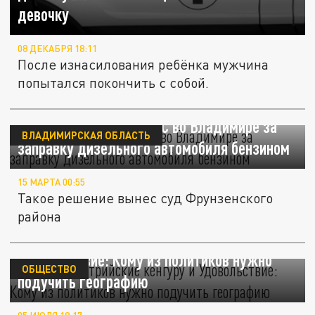
девочку
08 ДЕКАБРЯ 18:11
После изнасилования ребёнка мужчина
попытался покончить с собой.
340 тысяч заплатит АЗС во Владимире за
ВЛАДИМИРСКАЯ ОБЛАСТЬ
заправку дизельного автомобиля бензином
15 МАРТА 00:55
Такое решение вынес суд Фрунзенского
района
Намбия, австрийские кенгуру и
Удовольствие: Кому из политиков нужно
ОБЩЕСТВО
подучить географию