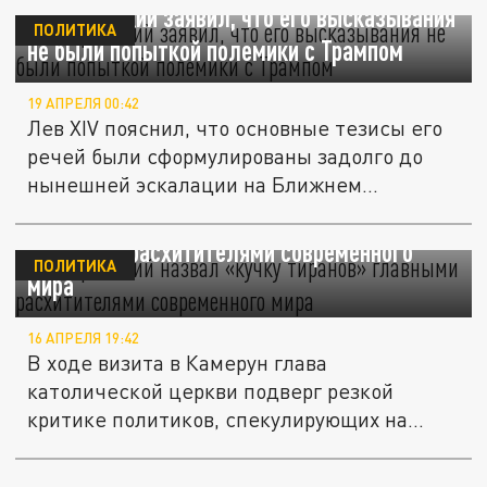
Папа римский заявил, что его высказывания
ПОЛИТИКА
не были попыткой полемики с Трампом
19 АПРЕЛЯ 00:42
Лев XIV пояснил, что основные тезисы его
речей были сформулированы задолго до
нынешней эскалации на Ближнем...
Папа римский назвал «кучку тиранов»
главными расхитителями современного
ПОЛИТИКА
мира
16 АПРЕЛЯ 19:42
В ходе визита в Камерун глава
католической церкви подверг резкой
критике политиков, спекулирующих на
религии.