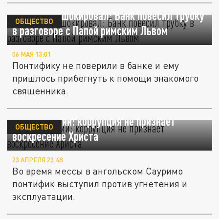
Священник шокировал: Банк повесил трубку
ОБЩЕСТВО
в разговоре с Папой римским Львом
06 МАЯ 13:01
Понтифику не поверили в банке и ему
пришлось прибегнуть к помощи знакомого
священника.
Папа Римский: коррупция не признает
ОБЩЕСТВО
воскресение Христа
23 АПРЕЛЯ 23:48
Во время мессы в ангольском Сауримо
понтифик выступил против угнетения и
эксплуатации.