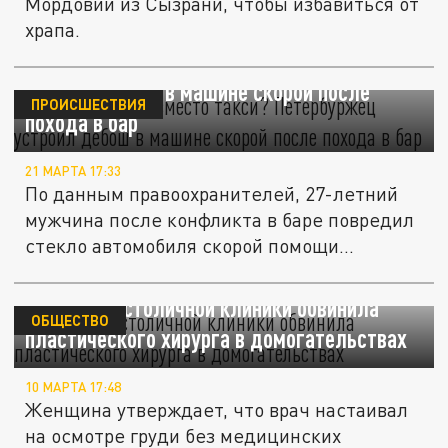
Мордовии из Сызрани, чтобы избавиться от
храпа.
Скорая помощь вместо такси? Петербуржец
устроил дебош в машине скорой после
ПРОИСШЕСТВИЯ
похода в бар
21 МАРТА 17:33
По данным правоохранителей, 27-летний
мужчина после конфликта в баре повредил
стекло автомобиля скорой помощи...
Пациентка столичной клиники обвинила
ОБЩЕСТВО
пластического хирурга в домогательствах
10 МАРТА 17:48
Женщина утверждает, что врач настаивал
на осмотре груди без медицинских