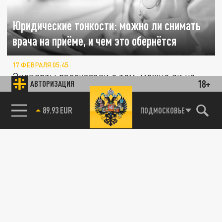
Юридические тонкости: можно ли снимать
врача на приёме, и чем это обернётся
17 ФЕВРАЛЯ 05:45
Эксперты рассказали о том, можно ли на
18+
АВТОРИЗАЦИЯ
приёме у врача записывать разговор или
снимать видео. А также важно...
85.64 BRENT
ПОДМОСКОВЬЕ
ЗДОРОВЬЕ
В Подмосковье подтвердили случай оспы