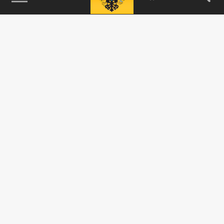
115093, г. Москва, переулок Партийный,
д.1, к.57, стр.3, эт.1, пом.I, ком.45