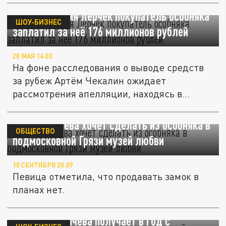
Ради спасения Лерчек покупатель особняка
ШОУ-БИЗНЕС
заплатил за неё 176 миллионов рублей
20 МАЯ 14:03
На фоне расследования о выводе средств
за рубеж Артём Чекалин ожидает
рассмотрения апелляции, находясь в
СИЗО.
Алла Пугачёва хочет сделать из особняка в
ОБЩЕСТВО
подмосковной Грязи музей любви
10 СЕНТЯБРЯ 20:09
Певица отметила, что продавать замок в
планах нет.
На пенсии, но с доходами звезды соцсетей:
сколько Пугачёва получает в год с