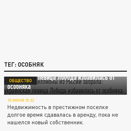
ТЕГ: ОСОБНЯК
Уехала, но миллионы из России забрала:
украинская певица Лобода избавилась от
ОБЩЕСТВО
особняка
15 ИЮНЯ 15:32
Недвижимость в престижном поселке
долгое время сдавалась в аренду, пока не
нашелся новый собственник.