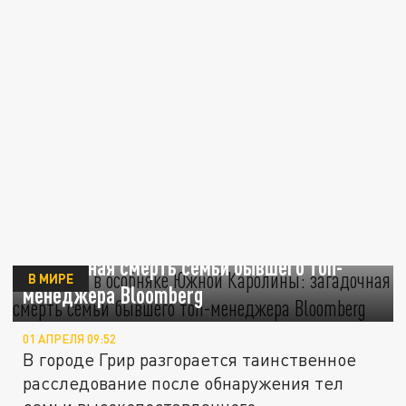
Три тела в особняке Южной Каролины:
загадочная смерть семьи бывшего топ-
В МИРЕ
менеджера Bloomberg
01 АПРЕЛЯ 09:52
В городе Грир разгорается таинственное
расследование после обнаружения тел