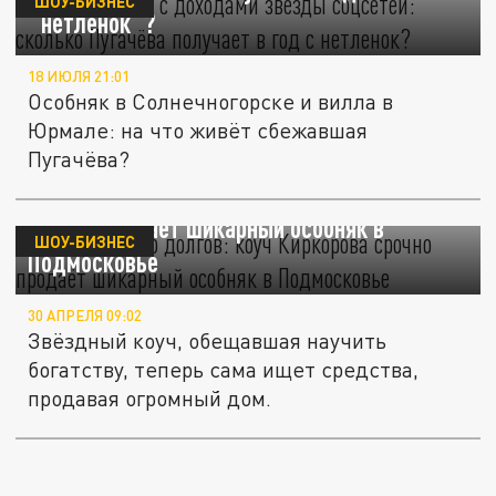
ШОУ-БИЗНЕС
"нетленок"?
18 ИЮЛЯ 21:01
Особняк в Солнечногорске и вилла в
Юрмале: на что живёт сбежавшая
Пугачёва?
От роскоши до долгов: коуч Киркорова
срочно продаёт шикарный особняк в
ШОУ-БИЗНЕС
Подмосковье
30 АПРЕЛЯ 09:02
Звёздный коуч, обещавшая научить
богатству, теперь сама ищет средства,
продавая огромный дом.