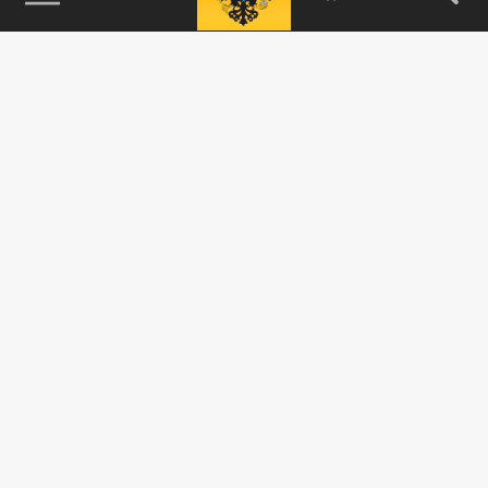
115093, г. Москва, переулок Партийный,
д.1, к.57, стр.3, эт.1, пом.I, ком.45