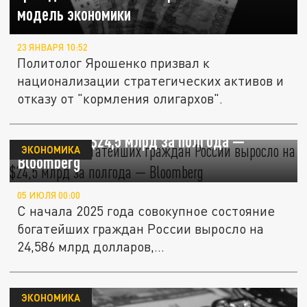
модель экономики
23 ЯНВАРЯ 10:52
Политолог Ярошенко призвал к
национализации стратегических активов и
отказу от "кормления олигархов".
Состояние богатейших граждан России
выросло на $24,5 млрд за полгода —
ЭКОНОМИКА
Bloomberg
05 ИЮЛЯ 00:00
С начала 2025 года совокупное состояние
богатейших граждан России выросло на
24,586 млрд долларов,...
ЭКОНОМИКА