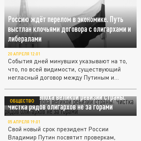
Россию ждёт перелом в экономике. Путь
выстлан клочьями договора с олигархами и
либералами
20 АПРЕЛЯ 12:01
События дней минувших указывают на то,
что, по всей видимости, существующий
негласный договор между Путиным и...
Наступает эпоха великой ревизии страны.
ОБЩЕСТВО
Чистка рядов олигархов не за горами
05 АПРЕЛЯ 19:01
Свой новый срок президент России
Владимир Путин посвятит проверкам,