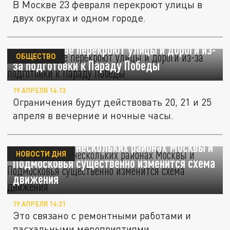
В Москве 23 февраля перекроют улицы в
двух округах и одном городе.
Где в Москве перекроют улицы и дороги из-
ОБЩЕСТВО
за подготовки к Параду Победы
19 АПРЕЛЯ 14:13
Ограничения будут действовать 20, 21 и 25
апреля в вечерние и ночные часы.
С 20 апреля в нескольких районах Москвы и
НОВОСТИ ДНЯ
Подмосковья существенно изменится схема
движения
19 АПРЕЛЯ 14:31
Это связано с ремонтными работами и
пасхальными мероприятиями.