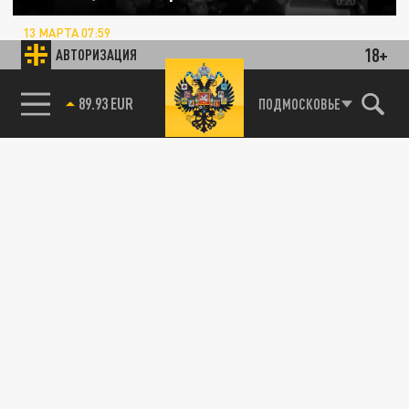
13 МАРТА 07:59
Первым загорелся один из номеров на
18+
АВТОРИЗАЦИЯ
втором этаже - эвакуировали 120 человек.
85.64 BRENT
ПОДМОСКОВЬЕ
ПРОИСШЕСТВИЯ
В Южном Бутово загорелся трехэтажный
дом
04 МАРТА 08:20
Пламя на 200 квадратах и громкие хлопки -