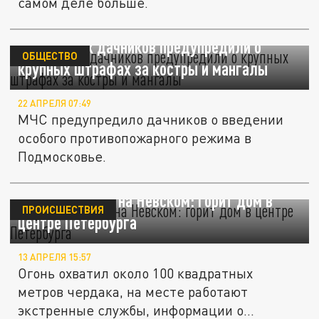
самом деле больше.
Московских дачников предупредили о
ОБЩЕСТВО
крупных штрафах за костры и мангалы
22 АПРЕЛЯ 07:49
МЧС предупредило дачников о введении
особого противопожарного режима в
Подмосковье.
Крупный пожар на Невском: горит дом в
ПРОИСШЕСТВИЯ
центре Петербурга
13 АПРЕЛЯ 15:57
Огонь охватил около 100 квадратных
метров чердака, на месте работают
экстренные службы, информации о...