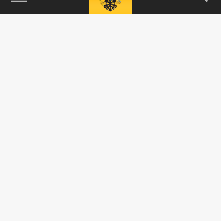
115093, г. Москва, переулок Партийный,
д.1, к.57, стр.3, эт.1, пом.I, ком.45