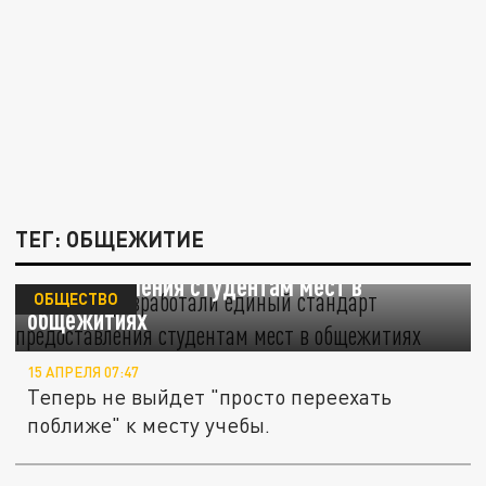
ТЕГ: ОБЩЕЖИТИЕ
В России разработали единый стандарт
предоставления студентам мест в
ОБЩЕСТВО
общежитиях
15 АПРЕЛЯ 07:47
Теперь не выйдет "просто переехать
поближе" к месту учебы.
Страшные последствия конфликта: в