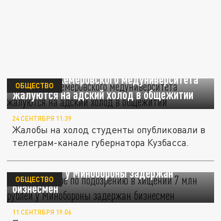
Студенты Кемеровского медуниверситета
ОБЩЕСТВО
жалуются на адский холод в общежитии
24 СЕНТЯБРЯ 11:39
Жалобы на холод студенты опубликовали в
телеграм-канале губернатора Кузбасса.
В Краснодаре по подозрению в хищении 7
млн рублей у Минобороны задержан
ОБЩЕСТВО
бизнесмен
11 СЕНТЯБРЯ 19:06