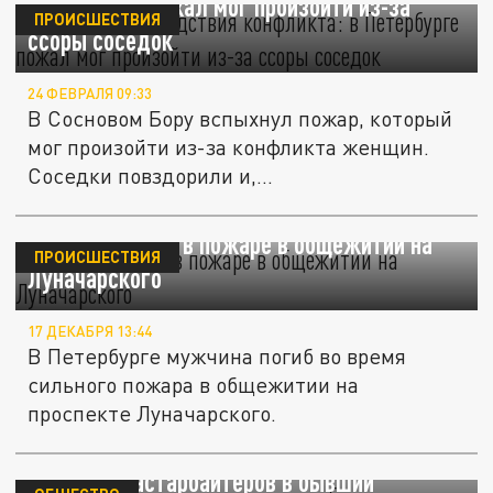
Петербурге пожал мог произойти из-за
ПРОИСШЕСТВИЯ
ссоры соседок
24 ФЕВРАЛЯ 09:33
В Сосновом Бору вспыхнул пожар, который
мог произойти из-за конфликта женщин.
Соседки повздорили и,...
Мужчина погиб в пожаре в общежитии на
ПРОИСШЕСТВИЯ
Луначарского
17 ДЕКАБРЯ 13:44
В Петербурге мужчина погиб во время
сильного пожара в общежитии на
проспекте Луначарского.
Пермские власти заявили, что не будут
заселять гастарбайтеров в бывший