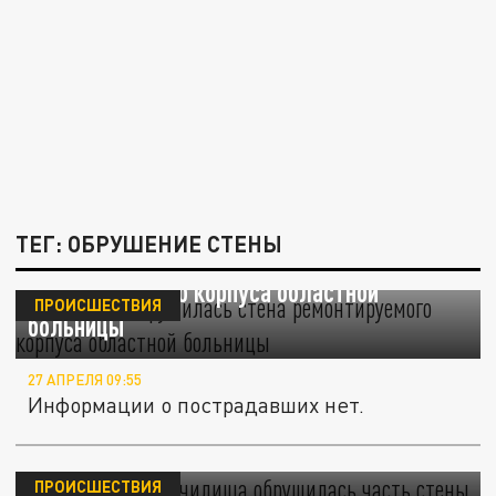
ТЕГ: ОБРУШЕНИЕ СТЕНЫ
В Коломне обрушилась стена
ремонтируемого корпуса областной
ПРОИСШЕСТВИЯ
больницы
27 АПРЕЛЯ 09:55
Информации о пострадавших нет.
В Забайкалье у училища обрушилась часть
стены
ПРОИСШЕСТВИЯ