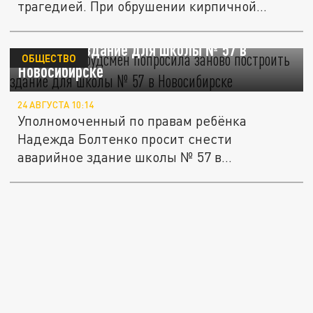
трагедией. При обрушении кирпичной
кладки...
Детский омбудсмен попросила заново
построить здание для школы № 57 в
ОБЩЕСТВО
Новосибирске
24 АВГУСТА 10:14
Уполномоченный по правам ребёнка
Надежда Болтенко просит снести
аварийное здание школы № 57 в
Дзержинском...