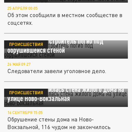
25 АПРЕЛЯ 00:05
Об этом сообщили в местном сообществе в
соцсетях.
На юге Москвы строитель погиб под
ПРОИСШЕСТВИЯ
обрушившейся стеной
26 МАЯ 09:27
Следователи завели уголовное дело.
В Самаре обрушилась стена жилого дома на
ПРОИСШЕСТВИЯ
улице Ново-Вокзальная
16 СЕНТЯБРЯ 15:05
Обрушение стены дома на Ново-
Вокзальной, 116 чудом не закончилось