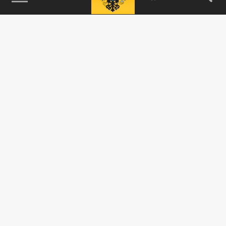
115093, г. Москва, переулок Партийный,
д.1, к.57, стр.3, эт.1, пом.I, ком.45