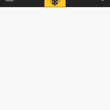
115093, г. Москва, переулок Партийный,
д.1, к.57, стр.3, эт.1, пом.I, ком.45