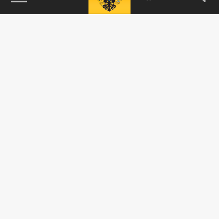
115093, г. Москва, переулок Партийный,
д.1, к.57, стр.3, эт.1, пом.I, ком.45