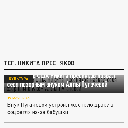
ТЕГ: НИКИТА ПРЕСНЯКОВ
Уехавший в США Никита Пресняков назвал
КУЛЬТУРА
себя позорным внуком Аллы Пугачевой
19 МАЯ 09:45
Внук Пугачевой устроил жесткую драку в
соцсетях из-за бабушки.