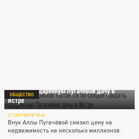
Никита Пресняков пытается по скидке
продать подаренную Пугачёвой дачу в
ОБЩЕСТВО
Истре
27 СЕНТЯБРЯ 18:46
Внук Аллы Пугачёвой снизил цену на
недвижимость на несколько миллионов.