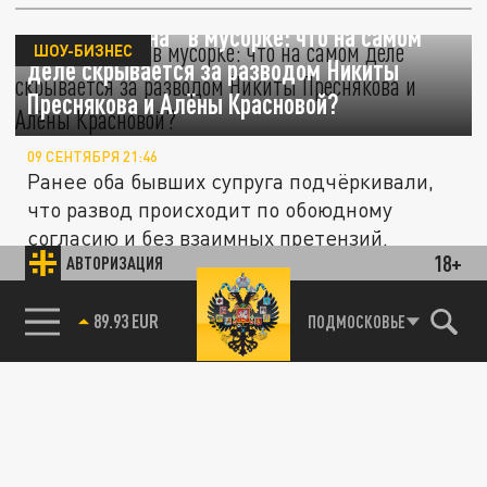
"Лучшая жена" в мусорке: что на самом
ШОУ-БИЗНЕС
деле скрывается за разводом Никиты
Преснякова и Алёны Красновой?
09 СЕНТЯБРЯ 21:46
Ранее оба бывших супруга подчёркивали,
что развод происходит по обоюдному
согласию и без взаимных претензий.
18+
АВТОРИЗАЦИЯ
"Он переживает, но в порядке": Владимир
85.64 BRENT
ШОУ-БИЗНЕС
ПОДМОСКОВЬЕ
Пресняков впервые высказался о разводе
сына Никиты
26 АВГУСТА 17:57
Супруга Владимира Преснякова, Наталья
Подольская, отказалась от подробных