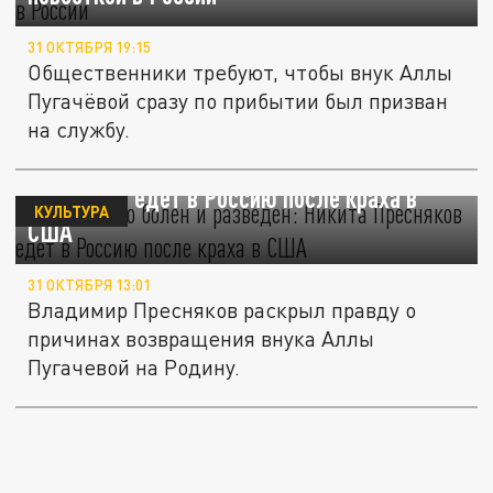
31 ОКТЯБРЯ 19:15
Общественники требуют, чтобы внук Аллы
Пугачёвой сразу по прибытии был призван
на службу.
Неизлечимо болен и разведен: Никита
Пресняков едет в Россию после краха в
КУЛЬТУРА
США
31 ОКТЯБРЯ 13:01
Владимир Пресняков раскрыл правду о
причинах возвращения внука Аллы
Пугачевой на Родину.