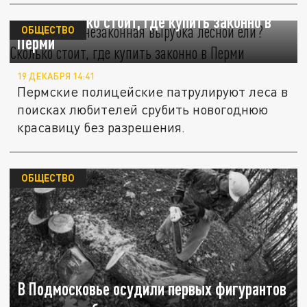
Чем грозит незаконная вырубка лесной
ели? Сколько стоит, где купить законно в
ОБЩЕСТВО
Перми
19 ДЕКАБРЯ 14:41
Пермские полицейские патрулируют леса в
поисках любителей срубить новогоднюю
красавицу без разрешения.
ОБЩЕСТВО
В Подмосковье осудили первых фигурантов