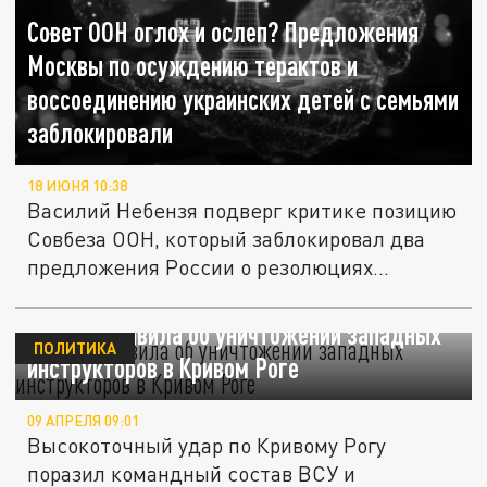
Совет ООН оглох и ослеп? Предложения
Москвы по осуждению терактов и
воссоединению украинских детей с семьями
заблокировали
18 ИЮНЯ 10:38
Василий Небензя подверг критике позицию
Совбеза ООН, который заблокировал два
предложения России о резолюциях...
Москва заявила об уничтожении западных
ПОЛИТИКА
инструкторов в Кривом Роге
09 АПРЕЛЯ 09:01
Высокоточный удар по Кривому Рогу
поразил командный состав ВСУ и