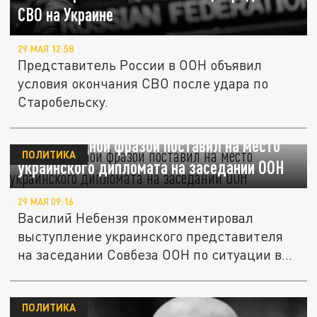
СВО на Украине
29 МАЯ 12:58
Представитель России в ООН объявил
условия окончания СВО после удара по
Старобельску.
Небензя одной фразой поставил на место
ПОЛИТИКА
украинского дипломата на заседании ООН
29 МАЯ 09:16
Василий Небензя прокомментировал
выступление украинского представителя
на заседании Совбеза ООН по ситуации в...
ПОЛИТИКА