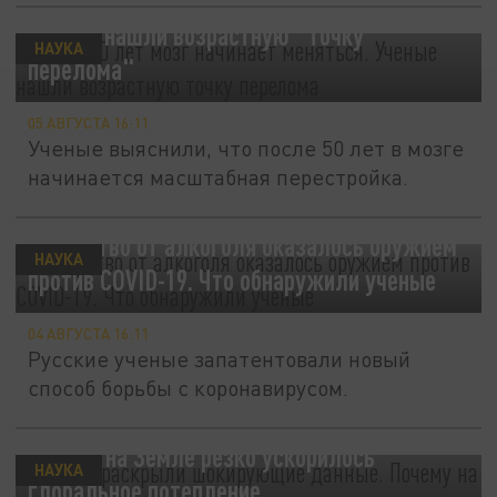
После 50 лет мозг начинает меняться.
Ученые нашли возрастную "точку
НАУКА
перелома"
05 АВГУСТА 16:11
Ученые выяснили, что после 50 лет в мозге
начинается масштабная перестройка.
Лекарство от алкоголя оказалось оружием
НАУКА
против COVID-19. Что обнаружили ученые
04 АВГУСТА 16:11
Русские ученые запатентовали новый
способ борьбы с коронавирусом.
Учёные раскрыли шокирующие данные.
Почему на Земле резко ускорилось
НАУКА
глобальное потепление