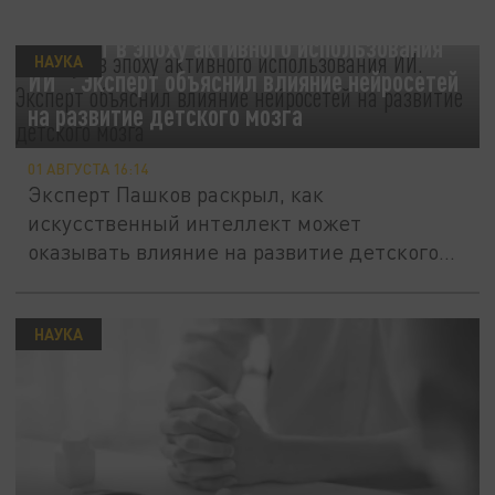
"Растут в эпоху активного использования
НАУКА
ИИ". Эксперт объяснил влияние нейросетей
на развитие детского мозга
01 АВГУСТА 16:14
Эксперт Пашков раскрыл, как
искусственный интеллект может
оказывать влияние на развитие детского
мозга.
НАУКА