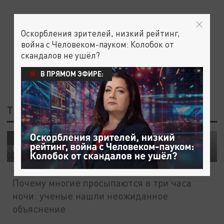
Оскорбления зрителей, низкий рейтинг,
война с Человеком-пауком: Колобок от
скандалов не ушёл?
В ПРЯМОМ ЭФИРЕ:
ТЕГ: НАУКА
Просыпаетесь в три часа ночи? Ученые
НАУКА
объяснили, почему это происходит
09 АВГУСТА 13:18
Почему многие просыпаются в три часа
ночи: ученые нашли неожиданное
объяснение