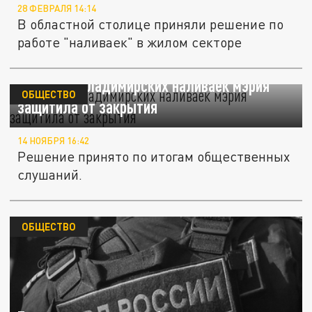
28 ФЕВРАЛЯ 14:14
В областной столице приняли решение по
работе "наливаек" в жилом секторе
Половину владимирских наливаек мэрия
ОБЩЕСТВО
защитила от закрытия
14 НОЯБРЯ 16:42
Решение принято по итогам общественных
слушаний.
ОБЩЕСТВО