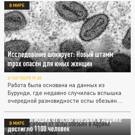
В МИРЕ
Исследование шокирует: Новый штамм
mpox опасен для юных женщин
21 ОКТЯБРЯ 19:20
Работа была основана на данных из
Бурунди, где недавно cлучилась вспышка
очередной разновидности оспы обезьян....
Число погибших от оспы обезьян в Африке
В МИРЕ
достигло 1100 человек