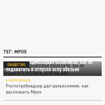
ТЕГ: MPOX
Жителям Подмосковья объяснили, как не
ОБЩЕСТВО
подхватить в отпуске оспу обезьян
01 АПРЕЛЯ 08:08
Роспотребнадзор дал разъяснения, как
распознать Mpox.