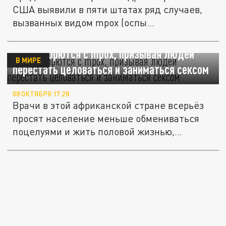
США выявили в пяти штатах ряд случаев,
вызванных видом mpox (оспы...
В Гане борются с mpox, призывая людей
В МИРЕ
перестать целоваться и заниматься сексом
08 ОКТЯБРЯ 17:28
Врачи в этой африканской стране всерьёз
просят население меньше обмениваться
поцелуями и жить половой жизнью,...