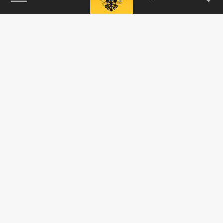
115093, г. Москва, переулок Партийный,
д.1, к.57, стр.3, эт.1, пом.I, ком.45