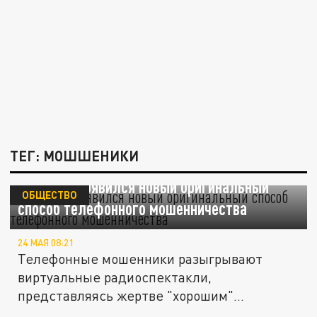
ТЕГ: МОШШЕНИКИ
В России появился новый оригинальный
ОБЩЕСТВО
способ телефонного мошенничества
24 МАЯ 08:21
Телефонные мошенники разыгрывают
виртуальные радиоспектакли,
представляясь жертве "хорошим"
сотрудником банка,...