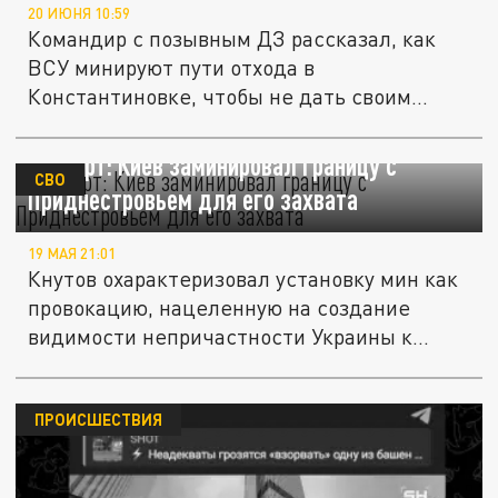
20 ИЮНЯ 10:59
Командир с позывным ДЗ рассказал, как
ВСУ минируют пути отхода в
Константиновке, чтобы не дать своим
сбежать.
Эксперт: Киев заминировал границу с
СВО
Приднестровьем для его захвата
19 МАЯ 21:01
Кнутов охарактеризовал установку мин как
провокацию, нацеленную на создание
видимости непричастности Украины к...
ПРОИСШЕСТВИЯ