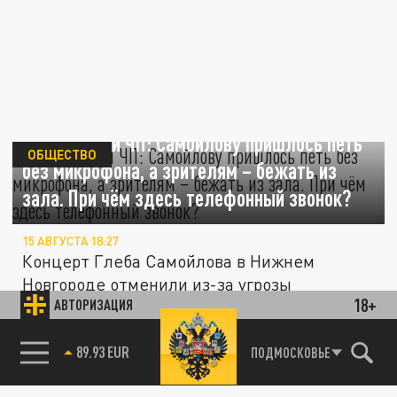
За кулисами ЧП: Самойлову пришлось петь
ОБЩЕСТВО
без микрофона, а зрителям – бежать из
зала. При чём здесь телефонный звонок?
15 АВГУСТА 18:27
Концерт Глеба Самойлова в Нижнем
Новгороде отменили из-за угрозы
18+
АВТОРИЗАЦИЯ
минирования.
85.64 BRENT
ПОДМОСКОВЬЕ
ПРОИСШЕСТВИЯ