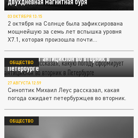
двухдневная магнитная буря
03 ОКТЯБРЯ 13:15
2 октября на Солнце была зафиксирована
мощнейшую за семь лет вспышка уровня
X7.1, которая произошла почти...
Синоптик рассказал, какую погоду
сформирует антициклон во вторник в
ОБЩЕСТВО
Петербурге
27 АВГУСТА 12:59
Синоптик Михаил Леус рассказал, какая
погода ожидает петербуржцев во вторник.
ОБЩЕСТВО