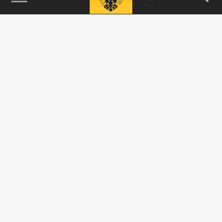
115093, г. Москва, переулок Партийный,
д.1, к.57, стр.3, эт.1, пом.I, ком.45