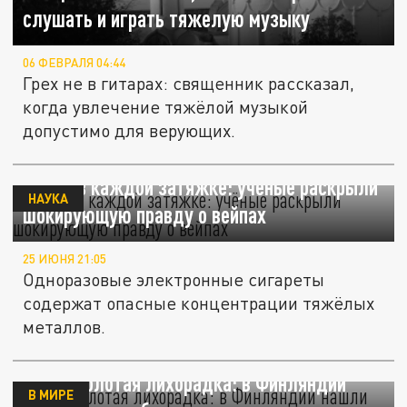
слушать и играть тяжелую музыку
06 ФЕВРАЛЯ 04:44
Грех не в гитарах: священник рассказал,
когда увлечение тяжёлой музыкой
допустимо для верующих.
Бомба в каждой затяжке: учёные раскрыли
НАУКА
шокирующую правду о вейпах
25 ИЮНЯ 21:05
Одноразовые электронные сигареты
содержат опасные концентрации тяжёлых
металлов.
Новая золотая лихорадка: в Финляндии
В МИРЕ