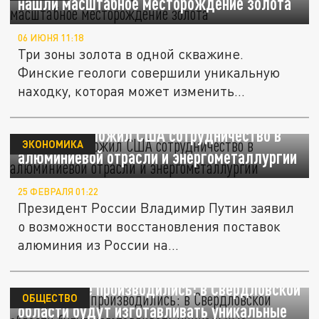
нашли масштабное месторождение золота
06 ИЮНЯ 11:18
Три зоны золота в одной скважине.
Финские геологи совершили уникальную
находку, которая может изменить
мировой...
Путин предложил США сотрудничество в
ЭКОНОМИКА
алюминиевой отрасли и энергометаллургии
25 ФЕВРАЛЯ 01:22
Президент России Владимир Путин заявил
о возможности восстановления поставок
алюминия из России на...
На Урале не производились: в Свердловской
ОБЩЕСТВО
области будут изготавливать уникальные