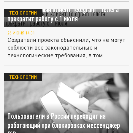
Альтернативный клиент Telegram "Телега"
ТЕХНОЛОГИИ
прекратит работу с 1 июля
26 ИЮНЯ 14:31
Создатели проекта объяснили, что не могут
соблюсти все законодательные и
технологические требования, в том...
ТЕХНОЛОГИИ
Пользователи в России переходят на
работающий при блокировках мессенджер