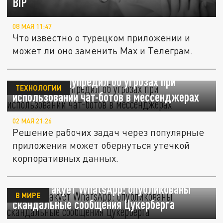
BiP
08 МАЯ 11:47
Что известно о турецком приложении и
может ли оно заменить Мах и Телеграм.
Эксперт предупредил об угрозах при
ТЕХНОЛОГИИ
использовании чат-ботов в мессенджерах
02 МАЯ 21:26
Решение рабочих задач через популярные
приложения может обернуться утечкой
корпоративных данных.
Дуров атакует WhatsApp: опубликованы
В МИРЕ
скандальные сообщения Цукерберга