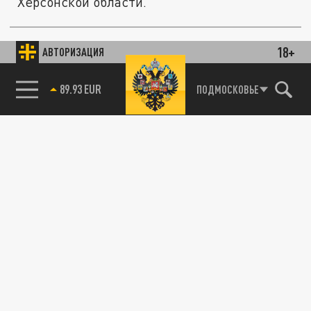
Херсонской области.
18+
АВТОРИЗАЦИЯ
ОБЩЕСТВО
85.64 BRENT
ПОДМОСКОВЬЕ
Брюховецкая районная больница получила
новые мониторы ЭКГ
02 МАРТА 12:54
Современная система мониторинга
электрокардиограммы "Поли-Спектр-СМ"
позволяет отслеживать работу сердца...