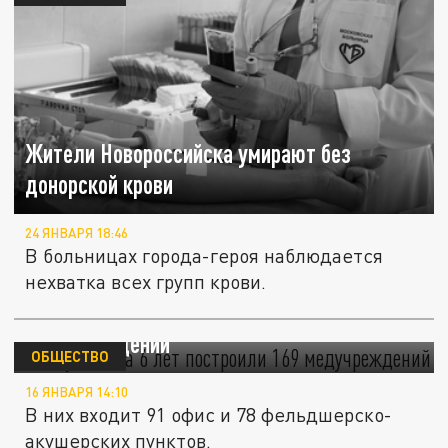
Жители Новороссийска умирают без
донорской крови
24 ЯНВАРЯ 18:46
В больницах города-героя наблюдается
нехватка всех групп крови.
На Кубани за 6 лет построили 169
медучреждений
ОБЩЕСТВО
16 ЯНВАРЯ 14:10
В них входит 91 офис и 78 фельдшерско-
акушерских пунктов.