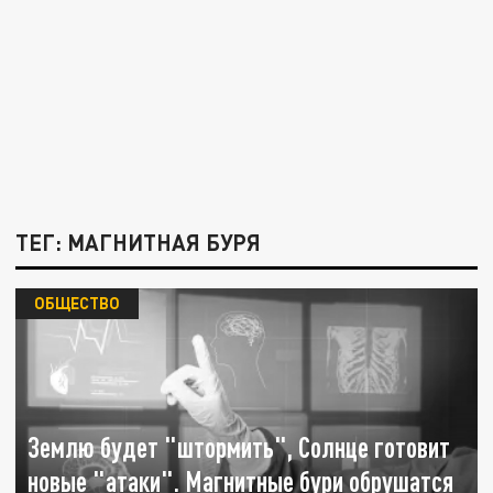
ТЕГ: МАГНИТНАЯ БУРЯ
ОБЩЕСТВО
Землю будет "штормить", Солнце готовит
новые "атаки". Магнитные бури обрушатся