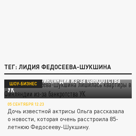
ТЕГ: ЛИДИЯ ФЕДОСЕЕВА-ШУКШИНА
Лидия Федосеева-Шукшина лишилась
квартиры в Финляндии из-за банкротства
ШОУ-БИЗНЕС
УК
05 СЕНТЯБРЯ 12:23
Дочь известной актрисы Ольга рассказала
о новости, которая очень расстроила 85-
летнюю Федосееву-Шукшину.