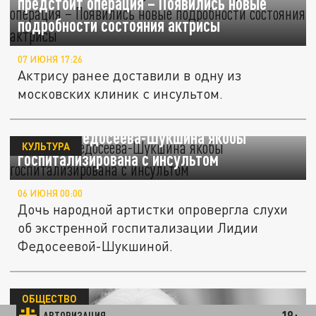
предстоит операция – Появились новые
подробности состояния актрисы
07 ИЮНЯ 17:26
Актрису ранее доставили в одну из
московских клиник с инсультом.
Актриса Федосеева-Шукшина якобы
КУЛЬТУРА
госпитализирована с инсультом
06 ИЮНЯ 00:00
Дочь народной артистки опровергла слухи
об экстренной госпитализации Лидии
Федосеевой-Шукшиной.
ОБЩЕСТВО
18+
АВТОРИЗАЦИЯ