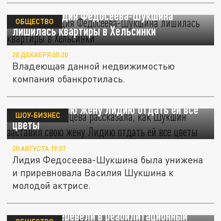
Актриса Лидия Федосеева-Шукшина
ОБЩЕСТВО
лишилась квартиры в Хельсинки
20 ДЕКАБРЯ 00:20
Владеющая данной недвижимостью
компания обанкротилась.
Людмила Зайцева рассказала, как Шукшин
заставил свою жену Лидию отдать ей все
ШОУ-БИЗНЕС
цветы
20 АВГУСТА 19:57
Лидия Федосеева-Шукшина была унижена
и приревновала Василия Шукшина к
молодой актрисе.
Актрису Лидию Федосееву-Шукшину после
инсульта перевели в реабилитационный