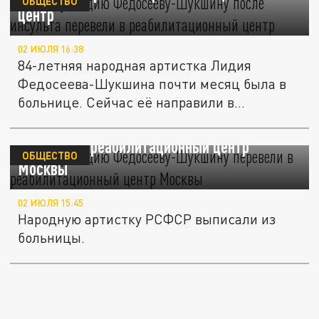
ОБЩЕСТВО
центр
02 ИЮЛЯ 16:38
84-летняя народная артистка Лидия
Федосеева-Шукшина почти месяц была в
больнице. Сейчас её направили в...
Актрису Лидию Федосееву-Шукшину
перевели в реабилитационный центр
ОБЩЕСТВО
Москвы
02 ИЮЛЯ 15:45
Народную артистку РСФСР выписали из
больницы.