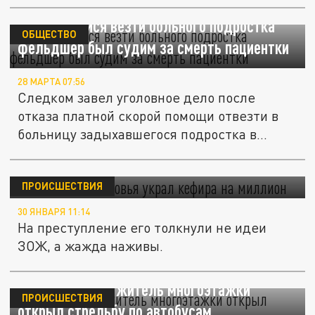
Отказавшийся везти больного подростка
ОБЩЕСТВО
фельдшер был судим за смерть пациентки
28 МАРТА 07:56
Следком завел уголовное дело после
отказа платной скорой помощи отвезти в
больницу задыхавшегося подростка в...
Житель Подмосковья украл кефира на
миллион
ПРОИСШЕСТВИЯ
30 ЯНВАРЯ 11:14
На преступление его толкнули не идеи
ЗОЖ, а жажда наживы.
В Подмосковье житель многоэтажки
ПРОИСШЕСТВИЯ
открыл стрельбу по автобусам