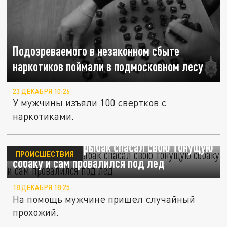
Подозреваемого в незаконном сбыте
наркотиков поймали в подмосковном лесу
23 ДЕКАБРЯ 10:26
У мужчины изъяли 100 свертков с
наркотиками.
В Подмосковье рыбак спасал свою тонущую
ПРОИСШЕСТВИЯ
собаку и сам провалился под лед
18 ДЕКАБРЯ 18:25
На помощь мужчине пришел случайный
прохожий.